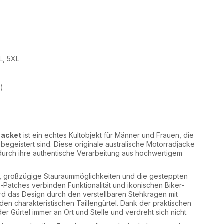
XL, 5XL
n)
Jacket
ist ein echtes Kultobjekt für Männer und Frauen, die
 begeistert sind. Diese originale australische Motorradjacke
urch ihre authentische Verarbeitung aus hochwertigem
n, großzügige Stauraummöglichkeiten und die gesteppten
-Patches verbinden Funktionalität und ikonischen Biker-
ird das Design durch den verstellbaren Stehkragen mit
en charakteristischen Taillengürtel. Dank der praktischen
er Gürtel immer an Ort und Stelle und verdreht sich nicht.