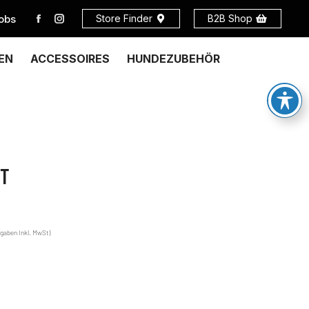
obs
Store Finder
B2B Shop
EN
ACCESSOIRES
HUNDEZUBEHÖR
ET