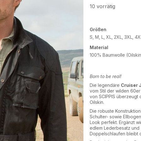
10 vorrätig
Größen
S, M, L, XL, 2XL, 3XL, 4
Material
100% Baumwolle (Oilski
Born to be real!
Die legendäre
Cruiser 
vom Stil der wilden 60er
von SCIPPIS überzeugt d
Oilskin.
Die robuste Konstruktio
Schulter- sowie Ellbogen
Look perfekt. Ergänzt w
edlem Lederbesatz und d
Doppelschlaufen bleibt d