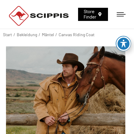
Store
Finder
Start
Bekleidung
Mäntel
Canvas Riding Coat
Sie befinden sich hier: