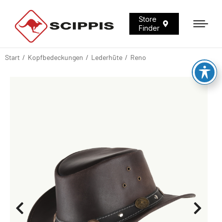
Store
Finder
Start
Kopfbedeckungen
Lederhüte
Reno
Sie befinden sich hier: