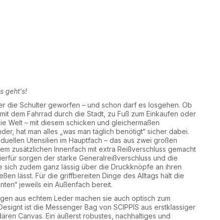
s geht‘s!
ber die Schulter geworfen – und schon darf es losgehen. Ob
 mit dem Fahrrad durch die Stadt, zu Fuß zum Einkaufen oder
ie Welt – mit diesem schicken und gleichermaßen
der, hat man alles „was man täglich benötigt“ sicher dabei.
ividuellen Utensilien im Hauptfach – das aus zwei großen
em zusätzlichen Innenfach mit extra Reißverschluss gemacht
 Hierfür sorgen der starke Generalreißverschluss und die
 sich zudem ganz lässig über die Druckknöpfe an ihren
en lässt. Für die griffbereiten Dinge des Alltags hält die
nten“ jeweils ein Außenfach bereit.
ngen aus echtem Leder machen sie auch optisch zum
esignt ist die Messenger Bag von SCIPPIS aus erstklassiger
ren Canvas. Ein äußerst robustes, nachhaltiges und