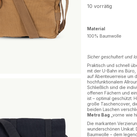
10 vorrätig
Material
100% Baumwolle
Sicher geschultert und lo
Praktisch und schnell ü
mit der U-Bahn ins Büro,
auf Abenteuerreise um d
hochfunktionalem Allroun
Schließlich sind die ind
offenen Fächern und ein
ist – optimal geschützt.
große Taschencover, die
beiden Laschen verschließ
Metro Bag
„vorne wie hi
Die markanten Verzieru
wunderschönen Unikat. D
Baumwolle – dem legendä