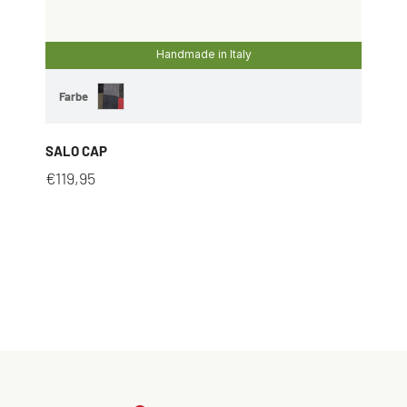
Handmade in Italy
Farbe
SALO CAP
€
119,95