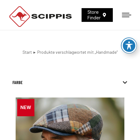
Store
Finder
Start
Produkte verschlagwortet mit „Handmade“
Sie befinden sich hier:
FARBE
NEW