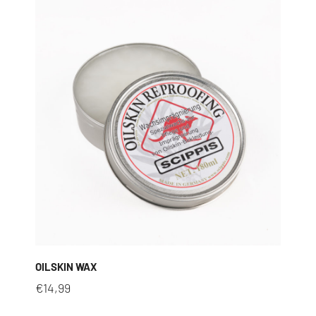
OILSKIN WAX
€
14,99