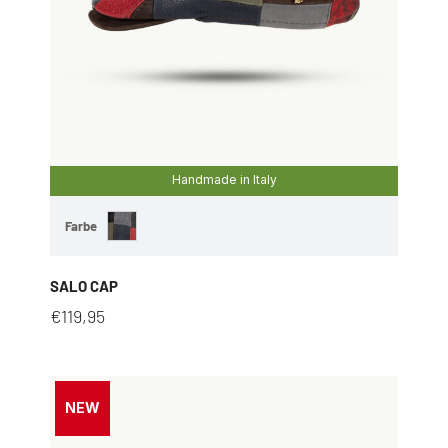
Handmade in Italy
Farbe
SALO CAP
€
119,95
NEW