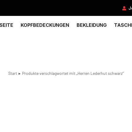
J
SEITE
KOPFBEDECKUNGEN
BEKLEIDUNG
TASCH
Start
Produkte verschlagwortet mit „Herren Lederhut schwarz“