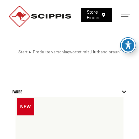
Store
Finder
Start
Produkte verschlagwortet mit „Hutband braun“
Sie befinden sich hier:
FARBE
NEW