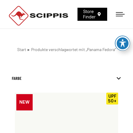
Store
Finder
Start
Produkte verschlagwortet mit „Panama Fedora“
Sie befinden sich hier:
FARBE
UPF
50+
NEW