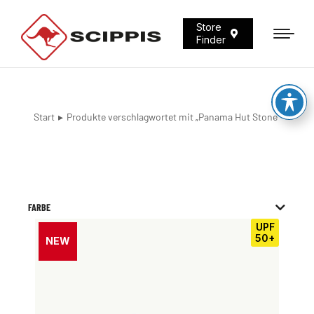
Store
Finder
Start
Produkte verschlagwortet mit „Panama Hut Stone“
Sie befinden sich hier:
FARBE
UPF
50+
NEW