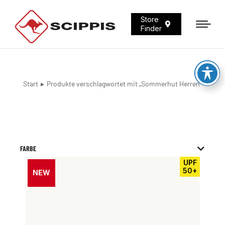
Store
Finder
Start
Produkte verschlagwortet mit „Sommerhut Herren“
Sie befinden sich hier:
FARBE
UPF
50+
NEW