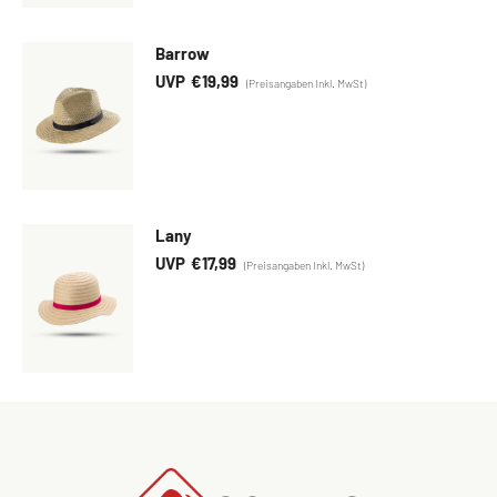
Barrow
€
19,99
Lany
€
17,99