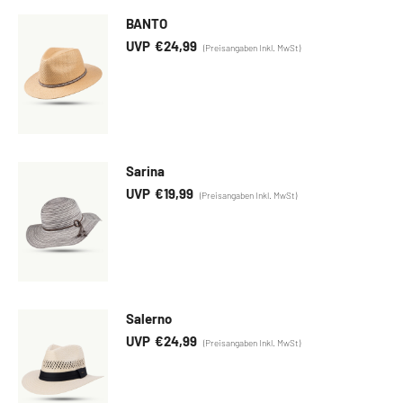
BANTO
€
24,99
Sarina
€
19,99
Salerno
€
24,99