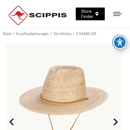
Store
Finder
Start
Kopfbedeckungen
Strohhüte
CHANDLER
Sie befinden sich hier: