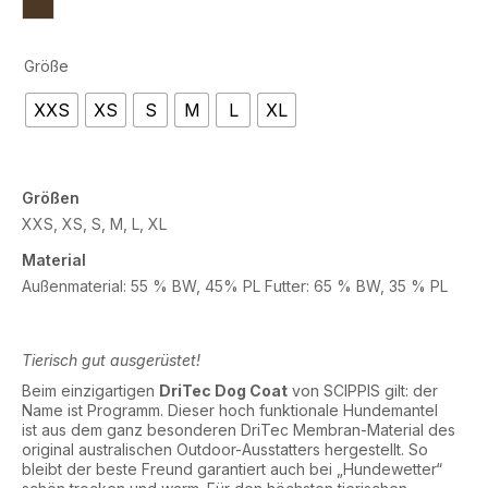
Größe
XXS
XS
S
M
L
XL
Größen
XXS, XS, S, M, L, XL
Material
Außenmaterial: 55 % BW, 45% PL Futter: 65 % BW, 35 % PL
Tierisch gut ausgerüstet!
Beim einzigartigen
DriTec Dog Coat
von SCIPPIS gilt: der
Name ist Programm. Dieser hoch funktionale Hundemantel
ist aus dem ganz besonderen DriTec Membran-Material des
original australischen Outdoor-Ausstatters hergestellt. So
bleibt der beste Freund garantiert auch bei „Hundewetter“