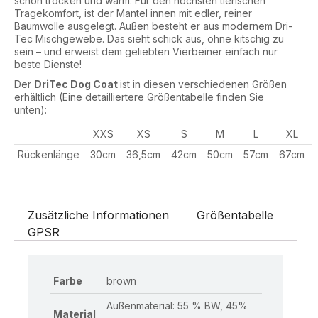
schön trocken und warm. Für den höchsten tierischen
Tragekomfort, ist der Mantel innen mit edler, reiner
Baumwolle ausgelegt. Außen besteht er aus modernem Dri-
Tec Mischgewebe. Das sieht schick aus, ohne kitschig zu
sein – und erweist dem geliebten Vierbeiner einfach nur
beste Dienste!
Der
DriTec Dog Coat
ist in diesen verschiedenen Größen
erhältlich (Eine detailliertere Größentabelle finden Sie
unten):
XXS
XS
S
M
L
XL
Rückenlänge
30cm
36,5cm
42cm
50cm
57cm
67cm
Zusätzliche Informationen
Größentabelle
GPSR
Farbe
brown
Außenmaterial: 55 % BW, 45%
Material