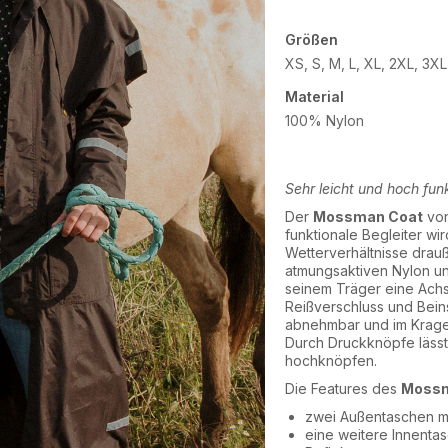
Größen
XS, S, M, L, XL, 2XL, 3XL
Material
100% Nylon
Sehr leicht und hoch fun
Der
Mossman Coat
von
funktionale Begleiter wi
Wetterverhältnisse drauß
atmungsaktiven Nylon und
seinem Träger eine Ach
Reißverschluss und Bein
abnehmbar und im Krag
Durch Druckknöpfe lässt 
hochknöpfen.
Die Features des
Moss
zwei Außentaschen m
eine weitere Innentas