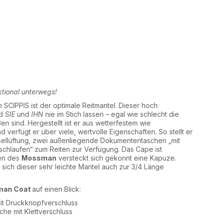
ktional unterwegs!
 SCIPPIS ist der optimale Reitmantel. Dieser hoch
rd
SIE
und
IHN
nie im Stich lassen – egal wie schlecht die
en sind. Hergestellt ist er aus wetterfestem wie
 verfügt er über viele, wertvolle Eigenschaften. So stellt er
sellüftung, zwei außenliegende Dokumententaschen „mit
schlaufen“ zum Reiten zur Verfügung. Das Cape ist
en des
Mossman
versteckt sich gekonnt eine Kapuze.
sich dieser sehr leichte Mantel auch zur 3/4 Länge
man Coat
auf einen Blick:
it Druckknopfverschluss
che mit Klettverschluss