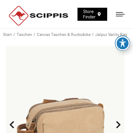
Store
Finder
Start
Taschen
Canvas Taschen & Rucksäcke
Jaipur Vanity Bag
Sie befinden sich hier: