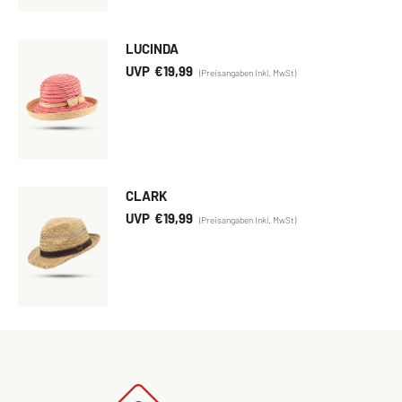
LUCINDA
€
19,99
CLARK
€
19,99