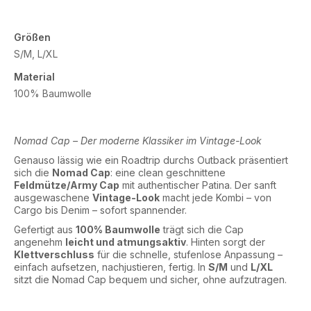
Größen
S/M, L/XL
Material
100% Baumwolle
Nomad Cap – Der moderne Klassiker im Vintage-Look
Genauso lässig wie ein Roadtrip durchs Outback präsentiert
sich die
Nomad Cap
: eine clean geschnittene
Feldmütze/Army Cap
mit authentischer Patina. Der sanft
ausgewaschene
Vintage-Look
macht jede Kombi – von
Cargo bis Denim – sofort spannender.
Gefertigt aus
100% Baumwolle
trägt sich die Cap
angenehm
leicht und atmungsaktiv
. Hinten sorgt der
Klettverschluss
für die schnelle, stufenlose Anpassung –
einfach aufsetzen, nachjustieren, fertig. In
S/M
und
L/XL
sitzt die Nomad Cap bequem und sicher, ohne aufzutragen.