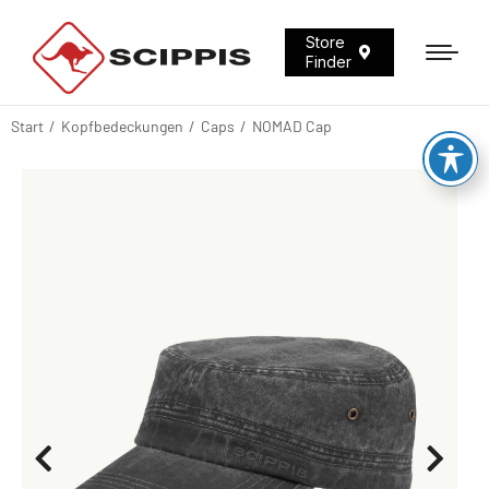
Store
Finder
Start
Kopfbedeckungen
Caps
NOMAD Cap
Sie befinden sich hier: