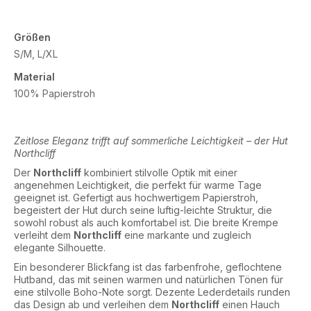
Größen
S/M, L/XL
Material
100% Papierstroh
Zeitlose Eleganz trifft auf sommerliche Leichtigkeit – der Hut
Northcliff
Der
Northcliff
kombiniert stilvolle Optik mit einer
angenehmen Leichtigkeit, die perfekt für warme Tage
geeignet ist. Gefertigt aus hochwertigem Papierstroh,
begeistert der Hut durch seine luftig-leichte Struktur, die
sowohl robust als auch komfortabel ist. Die breite Krempe
verleiht dem
Northcliff
eine markante und zugleich
elegante Silhouette.
Ein besonderer Blickfang ist das farbenfrohe, geflochtene
Hutband, das mit seinen warmen und natürlichen Tönen für
eine stilvolle Boho-Note sorgt. Dezente Lederdetails runden
das Design ab und verleihen dem
Northcliff
einen Hauch