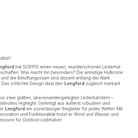
lität!
ngford
hat SCIPPIS einen neuen, wunderschönen Lederhut
eschaffen. Was macht ihn besonders? Die anmutige Hutkrone
t, und die Belüftungsösen sind dezent entlang der Naht
 Das schlichte Design lässt den
Longford
zugleich markant
 aus zwei glatten, übereinandergelegten Lederbändern –
tilvolles Highlight. Gefertigt aus äußerst robustem und
der
Longford
ein zuverlässiger Begleiter für jedes Wetter. Mit
nnovation und Funktionalität trotzt er Wind und Wasser und
essoire für Outdoor-Liebhaber.