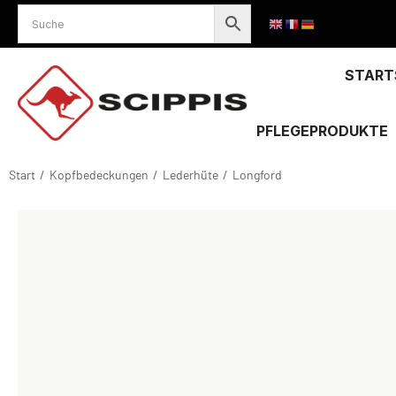
START
PFLEGEPRODUKTE
Start
Kopfbedeckungen
Lederhüte
Longford
Sie befinden sich hier: