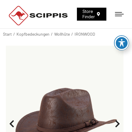
Store
Finder
Start
Kopfbedeckungen
Wollhüte
IRONWOOD
Sie befinden sich hier: