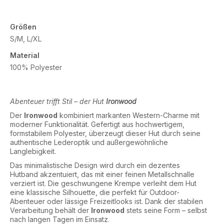
Größen
S/M, L/XL
Material
100% Polyester
Abenteuer trifft Stil – der Hut
Ironwood
Der
Ironwood
kombiniert markanten Western-Charme mit
moderner Funktionalität. Gefertigt aus hochwertigem,
formstabilem Polyester, überzeugt dieser Hut durch seine
authentische Lederoptik und außergewöhnliche
Langlebigkeit.
Das minimalistische Design wird durch ein dezentes
Hutband akzentuiert, das mit einer feinen Metallschnalle
verziert ist. Die geschwungene Krempe verleiht dem Hut
eine klassische Silhouette, die perfekt für Outdoor-
Abenteuer oder lässige Freizeitlooks ist. Dank der stabilen
Verarbeitung behält der
Ironwood
stets seine Form – selbst
nach langen Tagen im Einsatz.