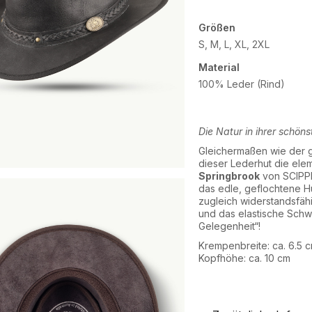
Größen
S, M, L, XL, 2XL
Material
100% Leder (Rind)
Die Natur in ihrer schön
Gleichermaßen wie der g
dieser Lederhut die elem
Springbrook
von SCIPPI
das edle, geflochtene 
zugleich widerstandsfäh
und das elastische Schw
Gelegenheit“!
Krempenbreite: ca. 6.5 
Kopfhöhe: ca. 10 cm