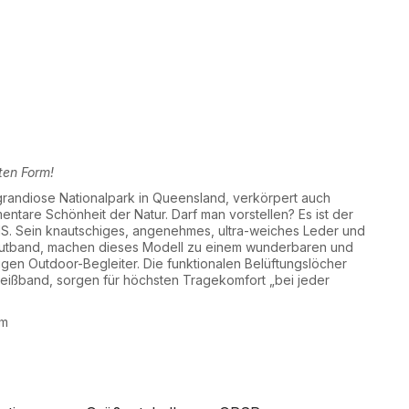
sten Form!
randiose Nationalpark in Queensland, verkörpert auch
entare Schönheit der Natur. Darf man vorstellen? Es ist der
S. Sein knautschiges, angenehmes, ultra-weiches Leder und
Hutband, machen dieses Modell zu einem wunderbaren und
igen Outdoor-Begleiter. Die funktionalen Belüftungslöcher
eißband, sorgen für höchsten Tragekomfort „bei jeder
cm