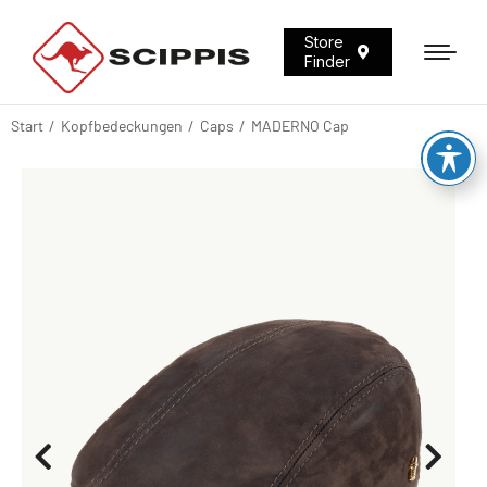
Store
Finder
Start
Kopfbedeckungen
Caps
MADERNO Cap
Sie befinden sich hier: