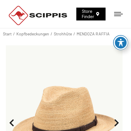
Store
Finder
Start
Kopfbedeckungen
Strohhüte
MENDOZA RAFFIA
Sie befinden sich hier: