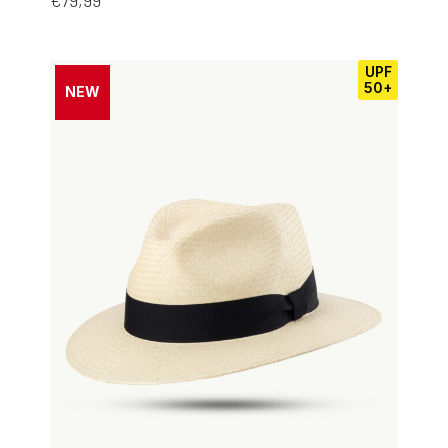
UPF
50+
NEW