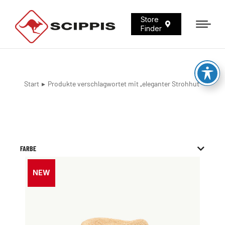
Store
Finder
Start
Produkte verschlagwortet mit „eleganter Strohhut“
Sie befinden sich hier:
FARBE
NEW