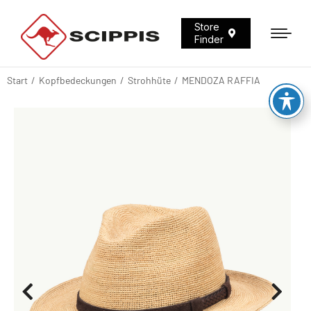
Store
Finder
Start
Kopfbedeckungen
Strohhüte
MENDOZA RAFFIA
Sie befinden sich hier: