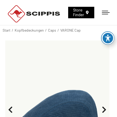
Store
Finder
Start
Kopfbedeckungen
Caps
VARONE Cap
Sie befinden sich hier: