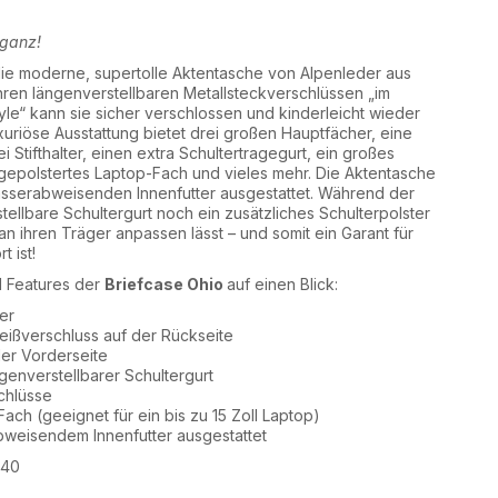
aganz!
die moderne, supertolle Aktentasche von Alpenleder aus
ihren längenverstellbaren Metallsteckverschlüssen „im
le“ kann sie sicher verschlossen und kinderleicht wieder
xuriöse Ausstattung bietet drei großen Hauptfächer, eine
 Stifthalter, einen extra Schultertragegurt, ein großes
 gepolstertes Laptop-Fach und vieles mehr. Die Aktentasche
wasserabweisenden Innenfutter ausgestattet. Während der
ellbare Schultergurt noch ein zusätzliches Schulterpolster
 an ihren Träger anpassen lässt – und somit ein Garant für
 ist!
d Features der
Briefcase Ohio
auf einen Blick:
er
eißverschluss auf der Rückseite
 der Vorderseite
enverstellbarer Schultergurt
chlüsse
ach (geeignet für ein bis zu 15 Zoll Laptop)
bweisendem Innenfutter ausgestattet
L40