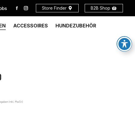
obs
Store Finder
B2B Shop
EN
ACCESSOIRES
HUNDEZUBEHÖR
O