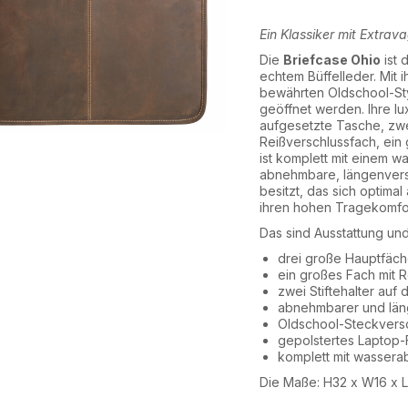
Ein Klassiker mit Extrav
Die
Briefcase Ohio
ist 
echtem Büffelleder. Mit 
bewährten Oldschool-Sty
geöffnet werden. Ihre lu
aufgesetzte Tasche, zwei
Reißverschlussfach, ein
ist komplett mit einem 
abnehmbare, längenverst
besitzt, das sich optimal
ihren hohen Tragekomfort
Das sind Ausstattung un
drei große Hauptfäch
ein großes Fach mit R
zwei Stiftehalter auf
abnehmbarer und läng
Oldschool-Steckvers
gepolstertes Laptop-F
komplett mit wassera
Die Maße: H32 x W16 x 